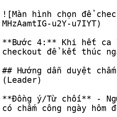
![Màn hình chọn để chec
MHzAamtIG-u2Y-u7IYT)

**Bước 4:** Khi hết ca 
checkout để kết thúc ng
## Hướng dẫn duyệt chấm
(Leader)

**Đồng ý/Từ chối** - Ng
có chấm công ngày hôm đ