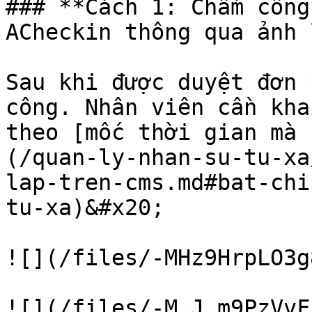
### **Cách 1: Chấm công
ACheckin thông qua ảnh 
Sau khi được duyệt đơn 
công. Nhân viên cần kha
theo [mốc thời gian mà 
(/quan-ly-nhan-su-tu-xa
lap-tren-cms.md#bat-chi
tu-xa)&#x20;

![](/files/-MHz9HrpLO3g
![](/files/-M_J_m9PzVvF