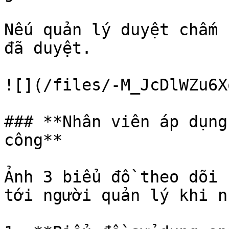
Nếu quản lý duyệt chấm 
đã duyệt.

![](/files/-M_JcDlWZu6X
### **Nhân viên áp dụng
công**

Ảnh 3 biểu đồ theo dõi 
tới người quản lý khi n