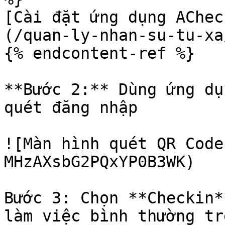
[Cài đặt ứng dụng AChec
(/quan-ly-nhan-su-tu-xa
{% endcontent-ref %}

**Bước 2:** Dùng ứng dụ
quét đăng nhập

![Màn hình quét QR Code
MHzAXsbG2PQxYP0B3WK)

Bước 3: Chọn **Checkin*
làm việc bình thường tr