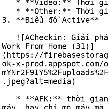
   * **Video:** Thời gian nhân viên xem video

   * **Other:** Thời gian nhân viên làm việc khác

3. **Biểu đồ Active**

   ![ACheckin: Giải pháp quản lý nhân sự từ xa | 
Work From Home (31)]
(https://firebasestorag
ok-x-prod.appspot.com/o
mYNr2F9IY5%2Fuploads%2F
.jpeg?alt=media)

   * **AFK:** thời gian nhân viên tắt máy, gập 
máy, hay chỉ mở máy mà 