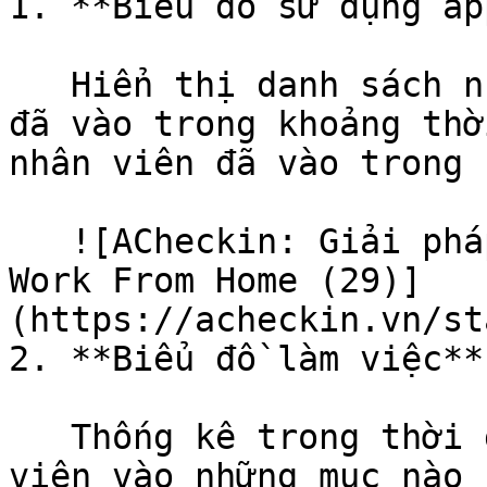
1. **Biểu đồ sử dụng app
   Hiển thị danh sách những ứng dụng mà nhân viên 
đã vào trong khoảng thờ
nhân viên đã vào trong 
   ![ACheckin: Giải pháp quản lý nhân sự từ xa | 
Work From Home (29)]
(https://acheckin.vn/st
2. **Biểu đồ làm việc**

   Thống kê trong thời gian làm việc (Active) nhân 
viên vào những mục nào
