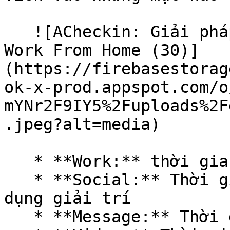
   ![ACheckin: Giải pháp quản lý nhân sự từ xa | 
Work From Home (30)]
(https://firebasestorag
ok-x-prod.appspot.com/o
mYNr2F9IY5%2Fuploads%2F
.jpeg?alt=media)

   * **Work:** thời gian nhân viên làm việc

   * **Social:** Thời gian nhân viên vào các ứng 
dụng giải trí

   * **Message:** Thời gian nhân viên nhắn tin
