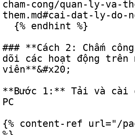
cham-cong/quan-ly-va-th
them.md#cai-dat-ly-do-ng
  {% endhint %}

### **Cách 2: Chấm công
dõi các hoạt động trên 
viên**&#x20;

**Bước 1:** Tải và cài 
PC

{% content-ref url="/pa
%}
