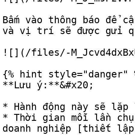
Bấm vào thông báo để cậ
và vị trí sẽ được gửi q
![](/files/-M_Jcvd4dxBx
{% hint style="danger" %
**Lưu ý:**&#x20;

* Hành động này sẽ lặp 
* Thời gian mỗi lần chụ
doanh nghiệp [thiết lập