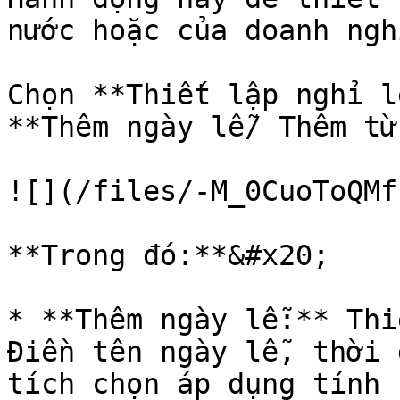
nước hoặc của doanh ngh
Chọn **Thiết lập nghỉ l
**Thêm ngày lễ/ Thêm từ
![](/files/-M_0CuoToQMf
**Trong đó:**&#x20;

* **Thêm ngày lễ:** Thi
Điền tên ngày lễ, thời 
tích chọn áp dụng tính 