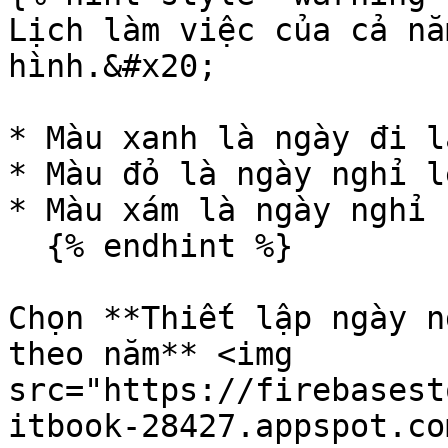
Lịch làm việc của cả nă
hình.&#x20;

* Màu xanh là ngày đi là
* Màu đỏ là ngày nghỉ lễ
* Màu xám là ngày nghỉ 
  {% endhint %}

Chọn **Thiết lập ngày n
theo năm** <img 
src="https://firebasest
itbook-28427.appspot.co