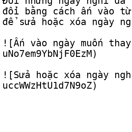
Đối những ngày nghỉ đã 
đổi bằng cách ấn vào từ
để sửa hoặc xóa ngày ngh
![Ấn vào ngày muốn thay
uNo7em9YbNjF0EzM)

![Sửa hoặc xóa ngày ngh