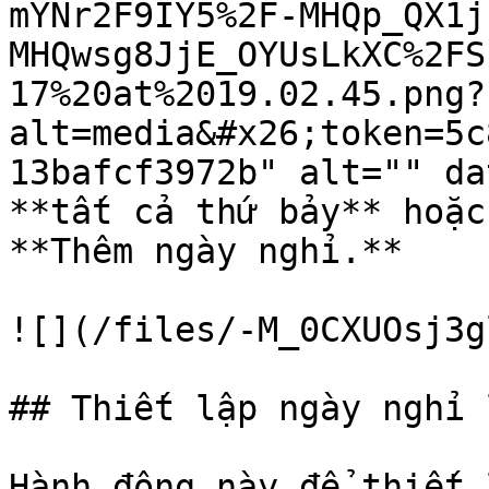
mYNr2F9IY5%2F-MHQp_QX1j
MHQwsg8JjE_OYUsLkXC%2FS
17%20at%2019.02.45.png?
alt=media&#x26;token=5c
13bafcf3972b" alt="" da
**tất cả thứ bảy** hoặc
**Thêm ngày nghỉ.**

![](/files/-M_0CXUOsj3g
## Thiết lập ngày nghỉ 
Hành động này để thiết 