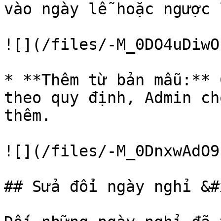
vào ngày lễ hoặc ngược 
![](/files/-M_0DO4uDiwO
* **Thêm từ bản mẫu:** 
theo quy định, Admin ch
thêm.

![](/files/-M_0DnxwAdO9
## Sửa đổi ngày nghỉ &#x