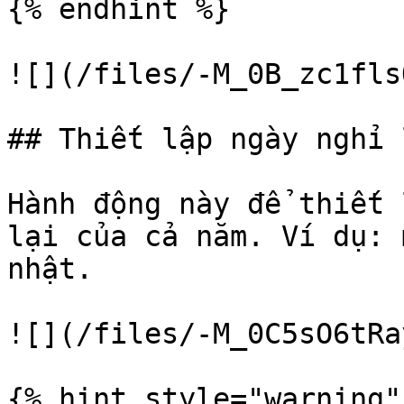
{% endhint %}

![](/files/-M_0B_zc1fls
## Thiết lập ngày nghỉ 
Hành động này để thiết 
lại của cả năm. Ví dụ: 
nhật.

![](/files/-M_0C5sO6tRa
{% hint style="warning" 